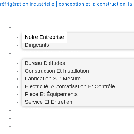
Skip
réfrigération industrielle | conception et la construction,
to
content
A PROPOS
NOTRE
Notre Entreprise
Dirigeants
PRESTATION ET SERVICE
ENTREPRISE
Bureau D’études
Construction Et Installation
Solutions innovantes de réfrigération grâce 
Fabrication Sur Mesure
Electricité, Automatisation Et Contrôle
Piéce Et Équipements
Service Et Entretien
PROJETS
CARRIÈRE
CONTACT