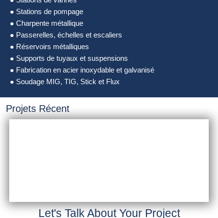
● Stations de pompage
● Charpente métallique
● Passerelles, échelles et escaliers
● Réservoirs métalliques
● Supports de tuyaux et suspensions
● Fabrication en acier inoxydable et galvanisé
● Soudage MIG, TIG, Stick et Flux
Projets Récent
Let's Talk About Your Project
INSTALLATION &