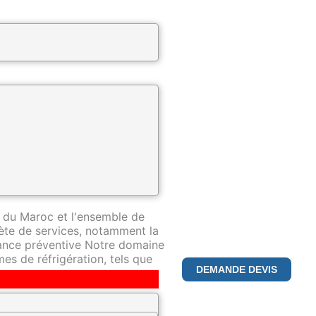
ntreprise spécialisée dans la
pertise de premier plan dans ce
 du Maroc et l'ensemble de
te de services, notamment la
nance préventive Notre domaine
es de réfrigération, tels que
DEMANDE DEVIS
déterminés à fournir le plus