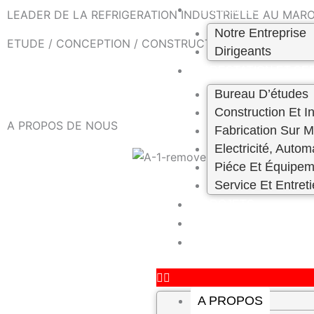
Skip
A PROPOS
LEADER DE LA REFRIGERATION INDUSTRIELLE AU MAROC
to
Notre Entreprise
ETUDE / CONCEPTION / CONSTRUCTION – ENTRETIEN 
content
Dirigeants
PRESTATION ET SE
Bureau D’études
Construction Et In
A PROPOS DE NOUS
Fabrication Sur 
Electricité, Autom
Piéce Et Équipem
Service Et Entret
PROJETS
CARRIÈRE
CONTACT
A PROPOS