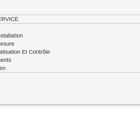
haut niveau de service de qualité de toute 
ERVICE
stallation
Mesure
atisation Et Contrôle
ments
ien