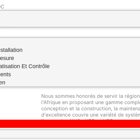
 ​
PREVENTIF–FABRICATION SUR MESURE
RVICE
stallation
Mesure
atisation Et Contrôle
RDS Engineering se distingue en tant qu'e
ents
réfrigération industrielle, offrant une ex
domaine.
ien
Nous sommes honorés de servir la région
l'Afrique en proposant une gamme complè
conception et la construction, la mainte
d'excellence couvre une variété de systèm
l'ammoniac NH3 , HFC et HFO.
Nos techniciens hautement qualifiés sont 