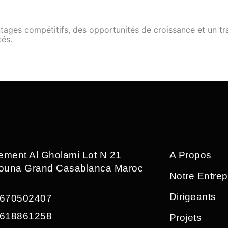
ages compétitifs, des opportunités de croissance et un trav
tés.
sement Al Gholami Lot N 21
A Propos
ouna Grand Casablanca Maroc
Notre Entrep
Dirigeants
670502407
618861258
Projets