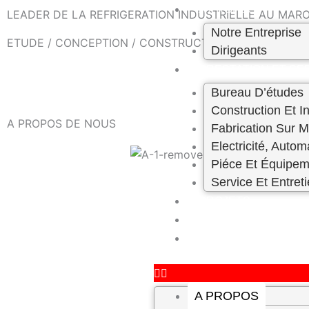
Skip
A PROPOS
LEADER DE LA REFRIGERATION INDUSTRIELLE AU MAROC
to
Notre Entreprise
ETUDE / CONCEPTION / CONSTRUCTION – ENTRETIEN 
content
Dirigeants
PRESTATION ET SE
Bureau D’études
Construction Et In
A PROPOS DE NOUS
Fabrication Sur 
Electricité, Autom
Piéce Et Équipem
Service Et Entret
PROJETS
CARRIÈRE
CONTACT
A PROPOS