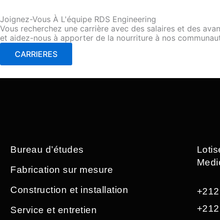
Joignez-Vous À L'équipe RDS Engineering
Vous recherchez une carrière avec des salaires et des avant
et aidez-nous à apporter de la nourriture à nos communau
CARRIERES
Bureau d’études
Loti
Medi
Fabrication sur mesure
Construction et installation
+212
+212
Service et entretien