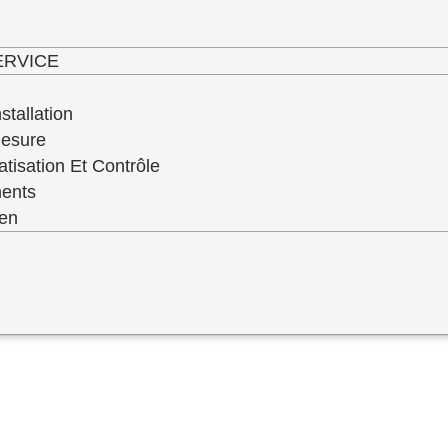
haut niveau de service de qualité de toute 
ERVICE
stallation
Mesure
atisation Et Contrôle
ments
ien