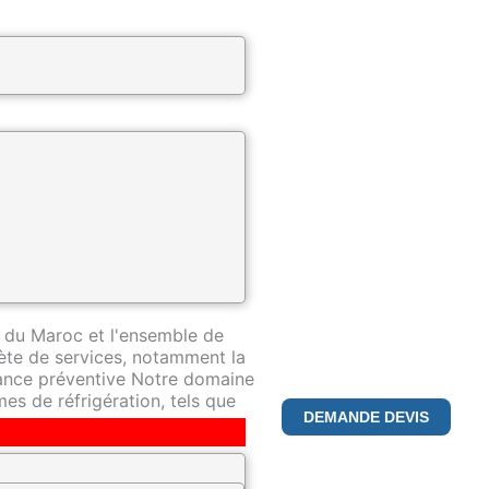
ntreprise spécialisée dans la
pertise de premier plan dans ce
 du Maroc et l'ensemble de
te de services, notamment la
nance préventive Notre domaine
es de réfrigération, tels que
DEMANDE DEVIS
déterminés à fournir le plus