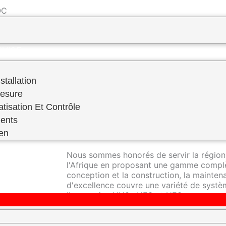
 ​
PREVENTIF–FABRICATION SUR MESURE
RVICE
stallation
Mesure
atisation Et Contrôle
RDS Engineering se distingue en tant qu'e
ents
réfrigération industrielle, offrant une ex
domaine.
ien
Nous sommes honorés de servir la région
l'Afrique en proposant une gamme complè
conception et la construction, la mainte
d'excellence couvre une variété de systèm
l'ammoniac NH3 , HFC et HFO.
Nos techniciens hautement qualifiés sont 