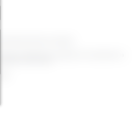
e de premier plan dans ce domaine.
rvices, notamment la conception et la construction, la
oniac NH3 , HFC et HFO.
trie.