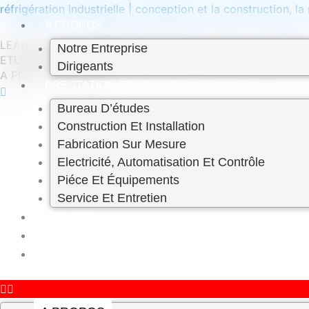
Skip
réfrigération industrielle | conception et la construction,
to
A PROPOS
content
LEADER DE LA REFRIGERATION INDUSTRIELLE AU MARO
Notre Entreprise
ETUDE / CONCEPTION / CONSTRUCTION – ENTRETIEN P
Dirigeants
A PROPOS DE NOUS
PRESTATION ET SERVICE
Bureau D’études
Construction Et Installation
Fabrication Sur Mesure
Electricité, Automatisation Et Contrôle
Piéce Et Équipements
Service Et Entretien
PROJETS
CARRIÈRE
CONTACT