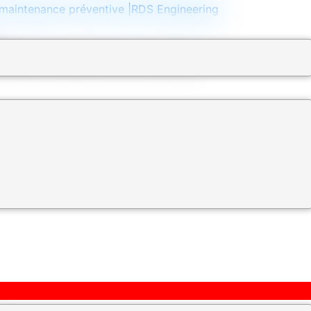
 la maintenance préventive |RDS Engineering
C
REVENTIF–FABRICATION SUR MESURE