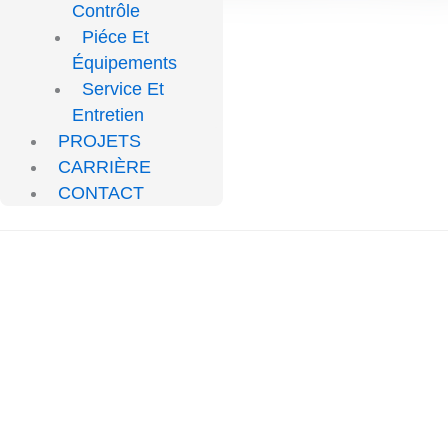
CARRIERES
Contrôle
Piéce Et
Équipements
Service Et
Entretien
PROJETS
CARRIÈRE
CONTACT