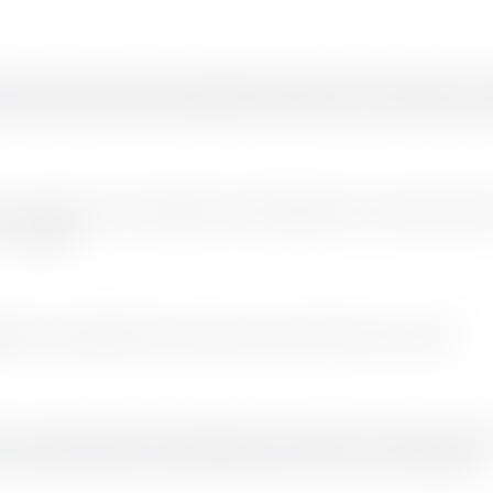
 sur des calculs et des dimensionnements conformes aux n
n utilisant les derniers logiciels de CAO en 3D, en tenant 
construction de systèmes de réfrigération à l'ammoniac NH
du budget.
ération industrielle fonctionnant avec NH3, HFC et HFO.
e votre système de réfrigération et réduire les temps d'arr
s préventifs ainsi que des interventions en cas d'urgence.