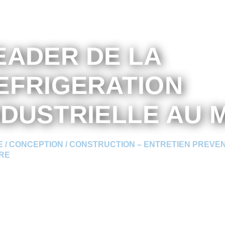
EADER DE LA
EFRIGERATION
NDUSTRIELLE AU M
 / CONCEPTION / CONSTRUCTION – ENTRETIEN PREVE
RE