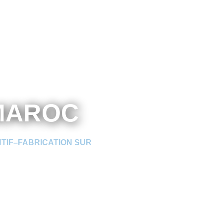
AROC ​
NTIF–FABRICATION SUR