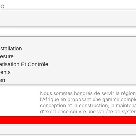
 ​
PREVENTIF–FABRICATION SUR MESURE
RVICE
stallation
Mesure
atisation Et Contrôle
RDS Engineering se distingue en tant qu'e
ents
réfrigération industrielle, offrant une ex
domaine.
ien
Nous sommes honorés de servir la région
l'Afrique en proposant une gamme complè
conception et la construction, la mainte
d'excellence couvre une variété de systèm
l'ammoniac NH3 , HFC et HFO.
Nos techniciens hautement qualifiés sont 