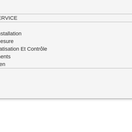
haut niveau de service de qualité de toute 
ERVICE
stallation
Mesure
atisation Et Contrôle
ments
ien