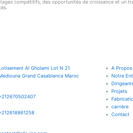
ages compétitifs, des opportunités de croissance et un trav
tés.
Lotisement Al Gholami Lot N 21
A Propos
Mediouna Grand Casablanca Maroc
Notre Ent
Dirigeant
Projets
+212670502407
Fabricati
carrière
+212618861258
Contact