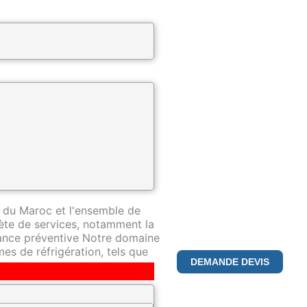
ntreprise spécialisée dans la
pertise de premier plan dans ce
 du Maroc et l'ensemble de
te de services, notamment la
nance préventive Notre domaine
es de réfrigération, tels que
DEMANDE DEVIS
déterminés à fournir le plus