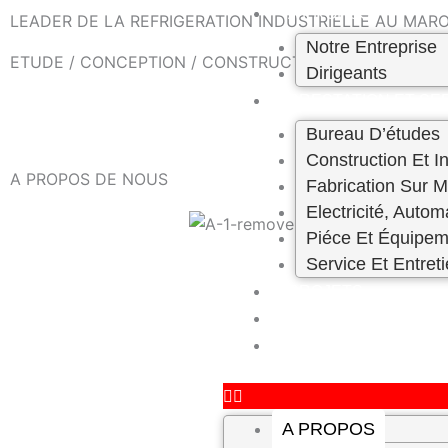
Skip
A PROPOS
LEADER DE LA REFRIGERATION INDUSTRIELLE AU MAROC
to
Notre Entreprise
ETUDE / CONCEPTION / CONSTRUCTION – ENTRETIEN 
content
Dirigeants
PRESTATION ET SE
Bureau D’études
Construction Et In
A PROPOS DE NOUS
Fabrication Sur 
Electricité, Autom
Piéce Et Équipem
Service Et Entret
PROJETS
CARRIÈRE
CONTACT
A PROPOS