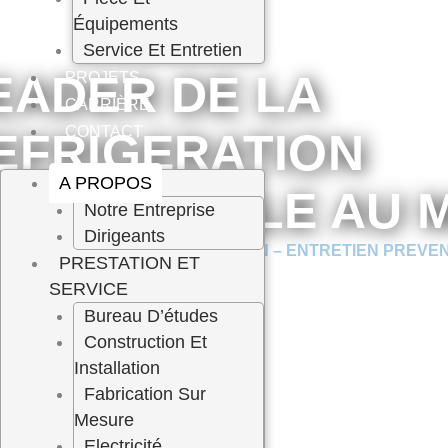
Équipements
Service Et Entretien
EADER DE LA
PROJETS
CARRIÈRE
CONTACT
EFRIGERATION
A PROPOS
NDUSTRIELLE AU M
Notre Entreprise
Dirigeants
 / CONCEPTION / CONSTRUCTION – ENTRETIEN PREVE
PRESTATION ET
RE
SERVICE
Bureau D’études
A PROPOS DE NOUS
Construction Et
Installation
Fabrication Sur
Mesure
Electricité,