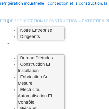
Skip
réfrigération industrielle | conception et la construction,
to
content
LEADER DE LA REFRIGERATION INDUSTRIELLE AU MAR
ETUDE / CONCEPTION / CONSTRUCTION – ENTRETIEN 
A PROPOS
A PROPOS DE NOUS
Notre Entreprise
Dirigeants
PRESTATION ET
SERVICE
Bureau D’études
Construction Et
Installation
Fabrication Sur
Mesure
Electricité,
Automatisation Et
Contrôle
Piéce Et