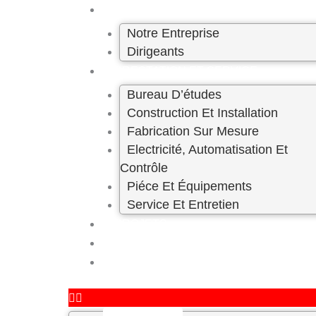
Skip
A PROPOS
to
Notre Entreprise
content
Dirigeants
PRESTATION ET SERVICE
Bureau D’études
Construction Et Installation
Fabrication Sur Mesure
Electricité, Automatisation Et
Contrôle
Piéce Et Équipements
Service Et Entretien
PROJETS
CARRIÈRE
CONTACT