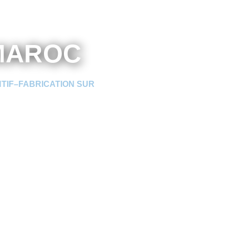
AROC ​
NTIF–FABRICATION SUR