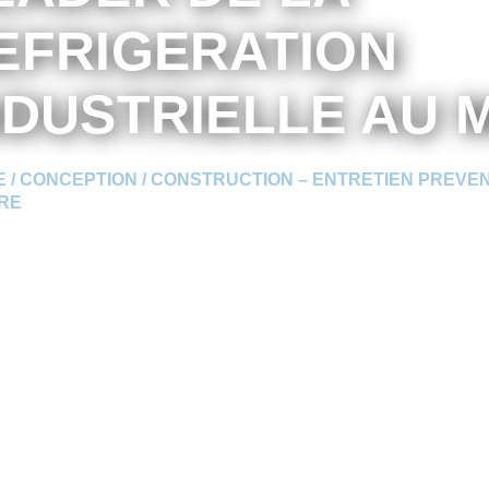
EFRIGERATION
NDUSTRIELLE AU M
 / CONCEPTION / CONSTRUCTION – ENTRETIEN PREVE
RE
A PROPOS DE NOUS