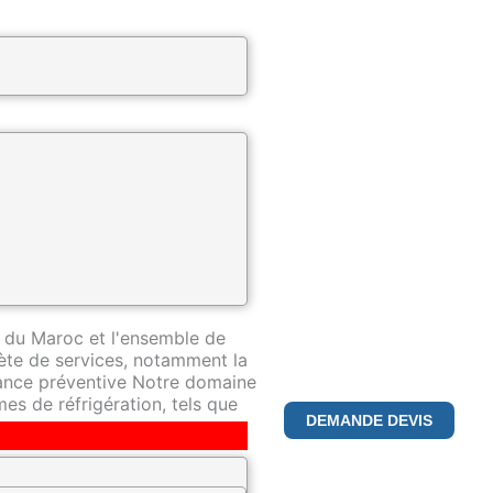
ntreprise spécialisée dans la
pertise de premier plan dans ce
 du Maroc et l'ensemble de
te de services, notamment la
nance préventive Notre domaine
es de réfrigération, tels que
DEMANDE DEVIS
déterminés à fournir le plus