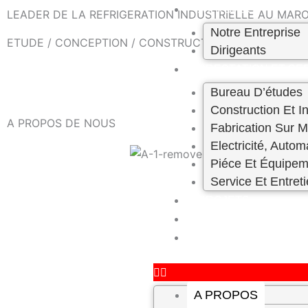
Skip
A PROPOS
LEADER DE LA REFRIGERATION INDUSTRIELLE AU MAROC
to
Notre Entreprise
ETUDE / CONCEPTION / CONSTRUCTION – ENTRETIEN 
content
Dirigeants
PRESTATION ET SE
Bureau D’études
Construction Et In
A PROPOS DE NOUS
Fabrication Sur 
Electricité, Autom
Piéce Et Équipem
Service Et Entret
PROJETS
CARRIÈRE
CONTACT
A PROPOS