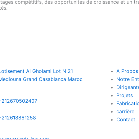
ages compétitifs, des opportunités de croissance et un trav
tés.
Lotisement Al Gholami Lot N 21
A Propos
Mediouna Grand Casablanca Maroc
Notre Ent
Dirigeant
Projets
+212670502407
Fabricati
carrière
+212618861258
Contact