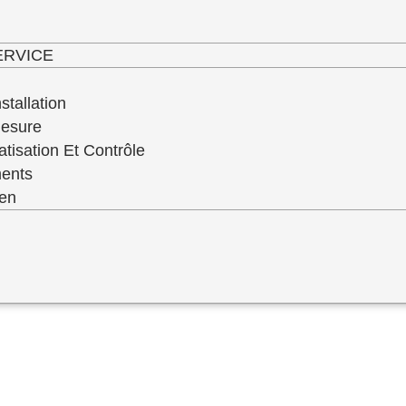
haut niveau de service de qualité de toute 
ERVICE
stallation
Mesure
atisation Et Contrôle
ments
ien