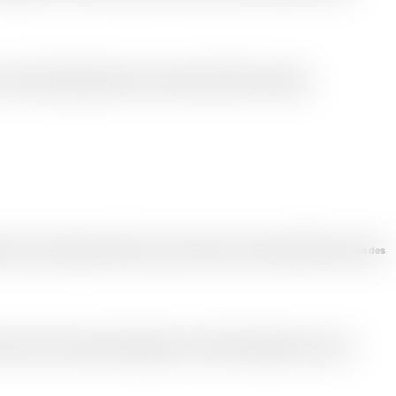
avail de qualité supérieure dans le respect des délais et du budget.
 dans toutes les régions du Maroc et fournissent des services préventifs ainsi que des
ances de leur système de réfrigération. Nos forfaits d'intégration clé en main