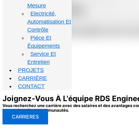
Mesure
Pièces et équipements
Electricité,
Laissez notre équipe vous fournir les connaissances et les fournitures dont vous avez 
Automatisation Et
VOIR LE SERVICE
Contrôle
NOUS COMMERCIALISONS LES PLUS
Piéce Et
Équipements
Service Et
Projets Récent
Entretien
PROJETS
INSTALLATION & CONSTRUCTION
CARRIÈRE
CONTACT
Joignez-Vous À L'équipe RDS Engine
Vous recherchez une carrière avec des salaires et des avantages comp
la nourriture à nos communautés.
CARRIERES