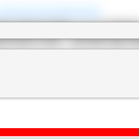
, la maintenance préventive |RDS Engineering
ION INDUSTRIELLE AU MARO
NSTRUCTION – ENTRETIEN P