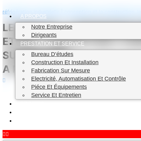
Skip
réfrigération industrielle | conception et la construction
to
A PROPOS
content
LEADER DE LA REFRIGERAT
Notre Entreprise
Dirigeants
ETUDE / CONCEPTION / CO
PRESTATION ET SERVICE
SUR MESURE
Bureau D’études
Construction Et Installation
A PROPOS DE NOUS
Fabrication Sur Mesure
Electricité, Automatisation Et Contrôle
Piéce Et Équipements
Service Et Entretien
PROJETS
CARRIÈRE
CONTACT