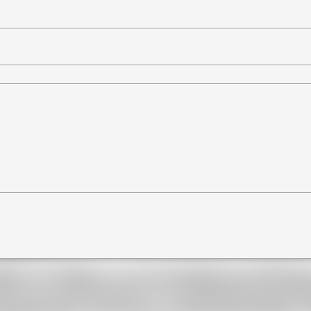
STRIELLE AU MAROC ​
RETIEN PREVENTIF–FABRICATION SUR MESURE
u'entreprise spécialisée dans la réfrig
maine.
gion du Maroc et l'ensemble de l'Afr
 et la construction, la maintenance p