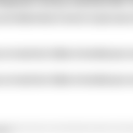
frigération, tels que l'ammoniac NH3 ,
ont déterminés à fournir le plus haut 
n travail sûr, fiable et honnête pour s
n travail sûr, fiable et honnête pour s
ensionnements conformes aux normes internationales pour répondre à vos besoins spécif
ssances.