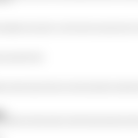
réfrigération à l'ammoniac NH3 , , au HFC et au HFO. Nous sommes fiers de fournir un tr
onnant avec NH3, HFC et HFO.
ation et réduire les temps d'arrêt coûteux. Nos techniciens spécialisés sont disponibles
es
stallations d'automatiser, de gérer, de surveiller et d'optimiser facilement les perform