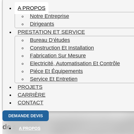
A PROPOS
Notre Entreprise
Dirigeants
PRESTATION ET SERVICE
Bureau D’études
LEADER DE LA REFRIGERATION INDU
Construction Et Installation
ETUDE / CONCEPTION / CONSTRUCTION – ENT
Fabrication Sur Mesure
Electricité, Automatisation Et Contrôle
A PROPOS DE NOUS
Piéce Et Équipements
Service Et Entretien
PROJETS
RDS Engineering se distingue en tant q
CARRIÈRE
expertise de premier plan dans ce do
CONTACT
Nous sommes honorés de servir la ré
DEMANDE DEVIS
de services, notamment la conception
A PROPOS