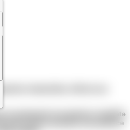
ération industrielle, offrant une
ique en proposant une gamme complète
réventive Notre domaine d'excellence