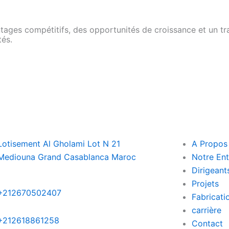
ages compétitifs, des opportunités de croissance et un trav
tés.
Lotisement Al Gholami Lot N 21
A Propos
Mediouna Grand Casablanca Maroc
Notre Ent
Dirigeant
Projets
+212670502407
Fabricati
carrière
+212618861258
Contact