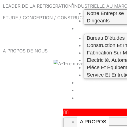
Skip
A PROPOS
LEADER DE LA REFRIGERATION INDUSTRIELLE AU MAROC
to
Notre Entreprise
ETUDE / CONCEPTION / CONSTRUCTION – ENTRETIEN 
content
Dirigeants
PRESTATION ET SE
Bureau D’études
Construction Et In
A PROPOS DE NOUS
Fabrication Sur 
Electricité, Autom
Piéce Et Équipem
Service Et Entret
PROJETS
CARRIÈRE
CONTACT
A PROPOS