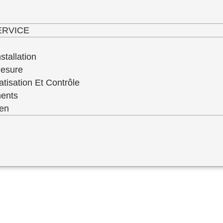
haut niveau de service de qualité de toute 
ERVICE
stallation
Mesure
atisation Et Contrôle
ments
ien