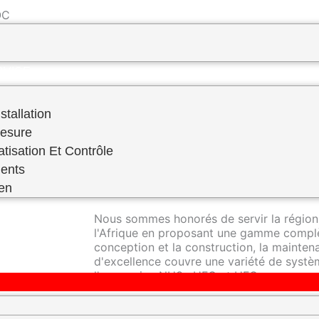
 ​
PREVENTIF–FABRICATION SUR MESURE
RVICE
stallation
Mesure
atisation Et Contrôle
RDS Engineering se distingue en tant qu'e
ents
réfrigération industrielle, offrant une ex
domaine.
ien
Nous sommes honorés de servir la région
l'Afrique en proposant une gamme complè
conception et la construction, la mainte
d'excellence couvre une variété de systèm
l'ammoniac NH3 , HFC et HFO.
Nos techniciens hautement qualifiés sont 