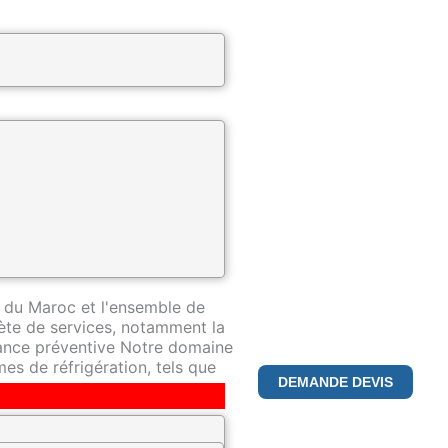
ntreprise spécialisée dans la
pertise de premier plan dans ce
 du Maroc et l'ensemble de
te de services, notamment la
nance préventive Notre domaine
es de réfrigération, tels que
DEMANDE DEVIS
déterminés à fournir le plus