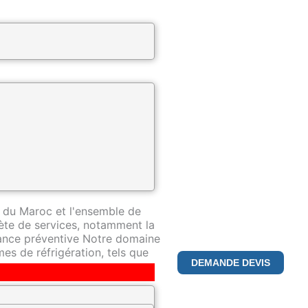
ntreprise spécialisée dans la
pertise de premier plan dans ce
 du Maroc et l'ensemble de
te de services, notamment la
nance préventive Notre domaine
es de réfrigération, tels que
DEMANDE DEVIS
déterminés à fournir le plus