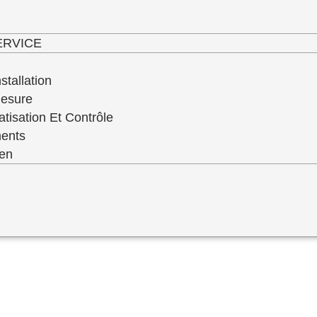
haut niveau de service de qualité de toute 
ERVICE
stallation
Mesure
atisation Et Contrôle
ments
ien