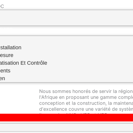
 ​
PREVENTIF–FABRICATION SUR MESURE
RVICE
stallation
Mesure
atisation Et Contrôle
RDS Engineering se distingue en tant qu'e
ents
réfrigération industrielle, offrant une ex
domaine.
ien
Nous sommes honorés de servir la région
l'Afrique en proposant une gamme complè
conception et la construction, la mainte
d'excellence couvre une variété de systèm
l'ammoniac NH3 , HFC et HFO.
Nos techniciens hautement qualifiés sont 