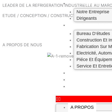
Skip
A PROPOS
LEADER DE LA REFRIGERATION INDUSTRIELLE AU MAROC
to
Notre Entreprise
ETUDE / CONCEPTION / CONSTRUCTION – ENTRETIEN 
content
Dirigeants
PRESTATION ET SE
Bureau D’études
Construction Et In
A PROPOS DE NOUS
Fabrication Sur 
Electricité, Autom
Piéce Et Équipem
Service Et Entret
PROJETS
CARRIÈRE
CONTACT
A PROPOS