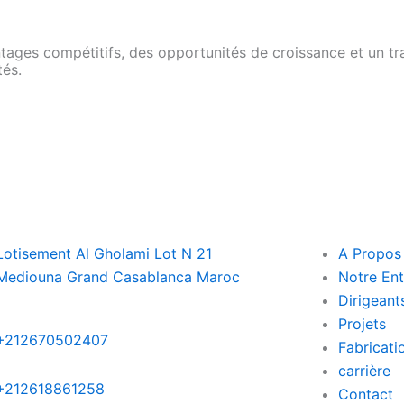
ages compétitifs, des opportunités de croissance et un trav
tés.
Lotisement Al Gholami Lot N 21
A Propos
Mediouna Grand Casablanca Maroc
Notre Ent
Dirigeant
Projets
+212670502407
Fabricati
carrière
+212618861258
Contact