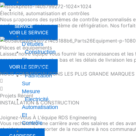
Dirigeants
PRESTATION
Électricité, automatisation et contrôles
ET
Nous proposons des systèmes de contrôle personnalisés et d'
performances de leur système de réfrigération. Nos forfaits
SERVICE
VOIR LE SERVICE
Bureau
D’études
Pièces et équipements
Construction
Laissez notre équipe vous fournir les connaissances et les
Et
proposer les prix les plus bas et les délais de livraison les
VOIR LE SERVICE
Installation
NOUS COMMERCIALISONS LES PLUS GRANDE MARQUES D
Fabrication
Sur
Mesure
Projets Récent
Electricité,
INSTALLATION & CONSTRUCTION
Automatisation
Et
Joignez-Vous À L'équipe RDS Engineering
Contrôle
Vous recherchez une carrière avec des salaires et des avant
et aidez-nous à apporter de la nourriture à nos communau
Piéce