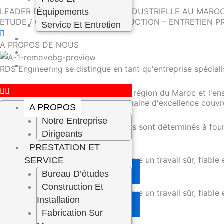
LEADER DE LA REFRIGERATION INDUSTRIELLE AU MAROC 
Équipements
ETUDE / CONCEPTION / CONSTRUCTION – ENTRETIEN P
Service Et Entretien
PROJETS
A PROPOS DE NOUS
CARRIÈRE
CONTACT
RDS Engineering se distingue en tant qu'entreprise spéciali
Nous sommes honorés de servir la région du Maroc et l'en
maintenance préventive Notre domaine d'excellence couvre
A PROPOS
Notre Entreprise
Nos techniciens hautement qualifiés sont déterminés à fourni
Dirigeants
PRESTATION ET
Travail Sur Et Fiable
L'équipe de RDS Engineering effectue un travail sûr, fiable 
SERVICE
RENCONTRER LES GÉRANTS
Bureau D’études
Travail Sur Et Fiable
Construction Et
L'équipe de RDS Engineering effectue un travail sûr, fiable 
Installation
RENCONTRER LES GÉRANTS
Fabrication Sur