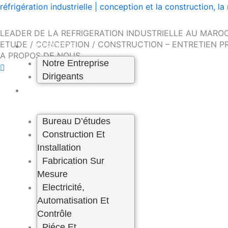
Skip
réfrigération industrielle | conception et la construction,
to
content
LEADER DE LA REFRIGERATION INDUSTRIELLE AU MARO
ETUDE / CONCEPTION / CONSTRUCTION – ENTRETIEN P
A PROPOS
A PROPOS DE NOUS
Notre Entreprise
Dirigeants
PRESTATION ET
SERVICE
Bureau D’études
Construction Et
Installation
Fabrication Sur
Mesure
Electricité,
Automatisation Et
Contrôle
Piéce Et