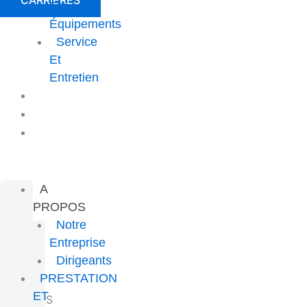
CARRIERES
Et
Équipements
Service
Et
Entretien
PROJETS
CARRIÈRE
CONTACT
A
PROPOS
Notre
Entreprise
Dirigeants
PRESTATION
ET
SERVICES