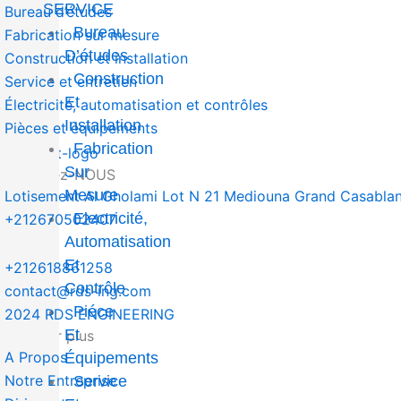
SERVICE
Bureau d’études
Bureau
Fabrication sur mesure
D’études
Construction et installation
Construction
Service et entretien
Et
Électricité, automatisation et contrôles
Installation
Pièces et équipements
Fabrication
Sur
contactez-NOUS
Mesure
Lotisement Al Gholami Lot N 21 Mediouna Grand Casabla
Electricité,
+212670502407
Automatisation
Et
+212618861258
Contrôle
contact@rds-ing.com
Piéce
2024 RDS ENGINEERING
Et
en savoir plus
A Propos
Équipements
Notre Entreprise
Service