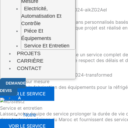
Mesure
Nos Services
Electricité,
Automatisation Et
Bureau d’études
Laissez-nous vous proposer des plans personnalisés basés
Contrôle
spécifiques et à votre budget. Chaque projet est réalisé e
Piéce Et
VOIR LE SERVICE
Équipements
Service Et Entretien
Construction et installation
PROJETS
Notre équipe expérimentée propose un service complet de 
travail de qualité supérieure dans le respect des délais et 
CARRIÈRE
VOIR LE SERVICE
CONTACT
Fabrication sur mesure
DEMANDE
Nous faisant la fabrication des équipements pour la réfrig
DEVIS
VOIR LE SERVICE
A
PROPOS
Service et entretien
Laissez notre équipe de service prolonger la durée de vie d
Notre
dans toutes les régions du Maroc et fournissent des service
Entreprise
VOIR LE SERVICE