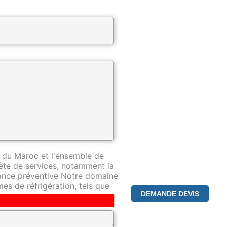
ntreprise spécialisée dans la
pertise de premier plan dans ce
 du Maroc et l'ensemble de
te de services, notamment la
nance préventive Notre domaine
es de réfrigération, tels que
DEMANDE DEVIS
déterminés à fournir le plus