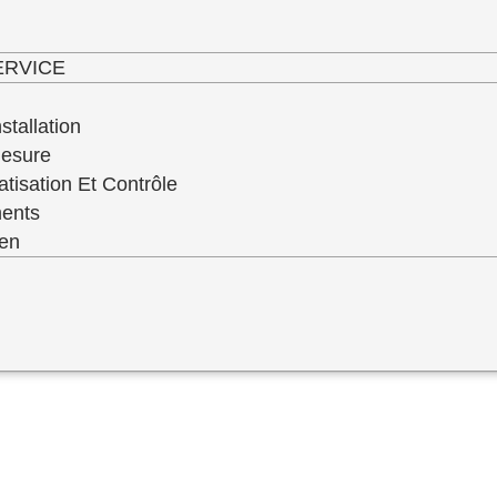
haut niveau de service de qualité de toute 
ERVICE
stallation
Mesure
atisation Et Contrôle
ments
ien