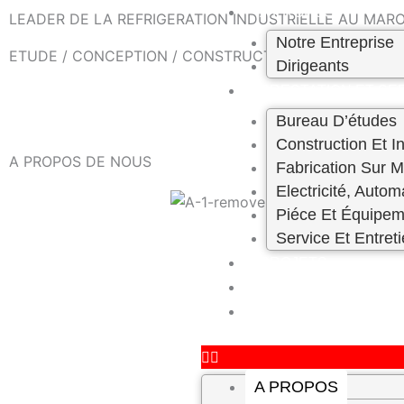
Skip
A PROPOS
LEADER DE LA REFRIGERATION INDUSTRIELLE AU MAROC
to
Notre Entreprise
ETUDE / CONCEPTION / CONSTRUCTION – ENTRETIEN 
content
Dirigeants
PRESTATION ET SE
Bureau D’études
Construction Et In
A PROPOS DE NOUS
Fabrication Sur 
Electricité, Autom
Piéce Et Équipem
Service Et Entret
PROJETS
CARRIÈRE
CONTACT
A PROPOS