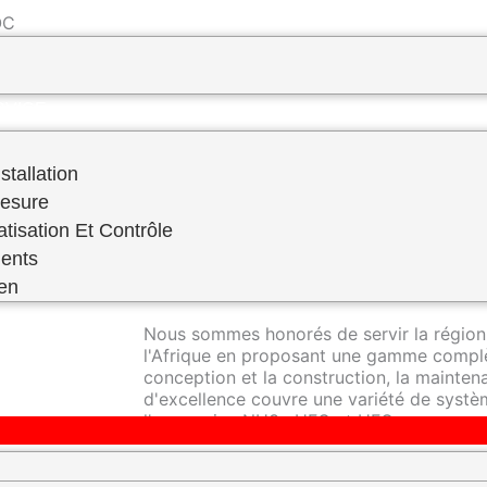
 ​
PREVENTIF–FABRICATION SUR MESURE
RVICE
stallation
Mesure
atisation Et Contrôle
RDS Engineering se distingue en tant qu'e
ents
réfrigération industrielle, offrant une ex
domaine.
ien
Nous sommes honorés de servir la région
l'Afrique en proposant une gamme complè
conception et la construction, la mainte
d'excellence couvre une variété de systèm
l'ammoniac NH3 , HFC et HFO.
Nos techniciens hautement qualifiés sont 