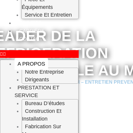
Équipements
Service Et Entretien
PROJETS
EADER DE LA
CARRIÈRE
CONTACT
EFRIGERATION
A PROPOS
NDUSTRIELLE AU M
Notre Entreprise
Dirigeants
 / CONCEPTION / CONSTRUCTION – ENTRETIEN PREVE
PRESTATION ET
RE
SERVICE
Bureau D’études
Construction Et
A PROPOS DE NOUS
Installation
Fabrication Sur