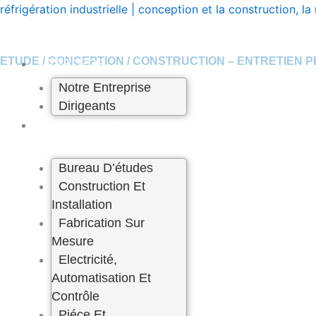
Skip
réfrigération industrielle | conception et la construction,
to
content
LEADER DE LA REFRIGERATION INDUSTRIELLE AU MAR
ETUDE / CONCEPTION / CONSTRUCTION – ENTRETIEN 
A PROPOS
A PROPOS DE NOUS
Notre Entreprise
Dirigeants
PRESTATION ET
SERVICE
Bureau D’études
Construction Et
Installation
Fabrication Sur
Mesure
Electricité,
Automatisation Et
Contrôle
Piéce Et