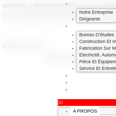
Skip
A PROPOS
LEADER DE LA REFRIGERATION INDUSTRIELLE AU MAROC
to
Notre Entreprise
ETUDE / CONCEPTION / CONSTRUCTION – ENTRETIEN 
content
Dirigeants
PRESTATION ET SE
Bureau D’études
Construction Et In
A PROPOS DE NOUS
Fabrication Sur 
Electricité, Autom
Piéce Et Équipem
Service Et Entret
PROJETS
CARRIÈRE
CONTACT
A PROPOS