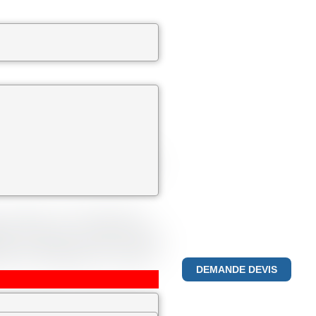
ntreprise spécialisée dans la
pertise de premier plan dans ce
 du Maroc et l'ensemble de
te de services, notamment la
nance préventive Notre domaine
es de réfrigération, tels que
DEMANDE DEVIS
déterminés à fournir le plus