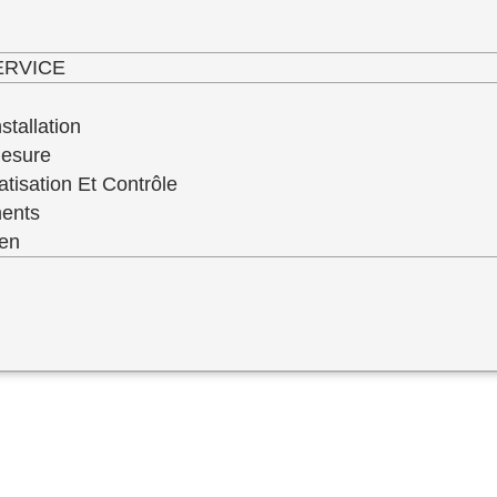
haut niveau de service de qualité de toute 
ERVICE
stallation
Mesure
atisation Et Contrôle
ments
ien