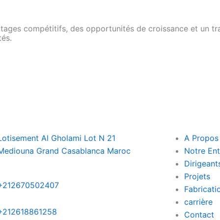
ages compétitifs, des opportunités de croissance et un trav
tés.
Lotisement Al Gholami Lot N 21
A Propos
Mediouna Grand Casablanca Maroc
Notre Ent
Dirigeant
Projets
+212670502407
Fabricati
carrière
+212618861258
Contact