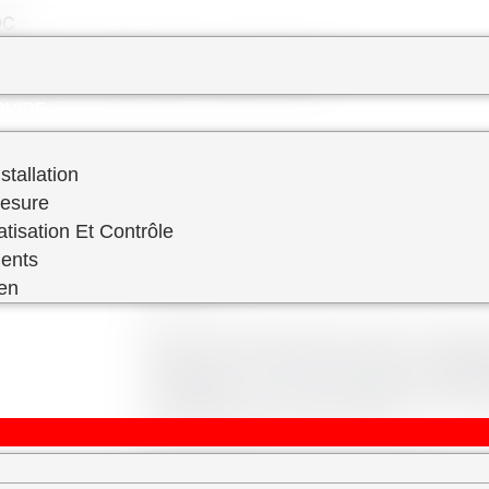
 ​
PREVENTIF–FABRICATION SUR MESURE
RVICE
stallation
Mesure
atisation Et Contrôle
RDS Engineering se distingue en tant qu'e
ents
réfrigération industrielle, offrant une ex
domaine.
ien
Nous sommes honorés de servir la région
l'Afrique en proposant une gamme complè
conception et la construction, la mainte
d'excellence couvre une variété de systèm
l'ammoniac NH3 , HFC et HFO.
Nos techniciens hautement qualifiés sont 