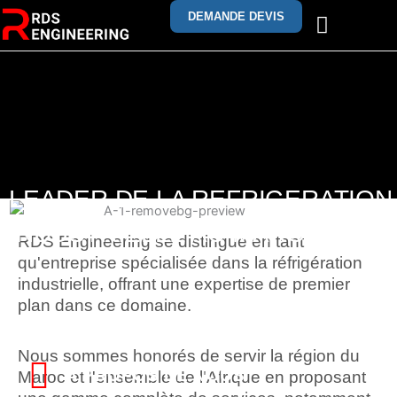
Skip
DEMANDE DEVIS
to
content
PRESTATION ET SERVI
LEADER DE LA REFRIGERATION
INDUSTRIELLE AU MAROC
RDS Engineering se distingue en tant
qu'entreprise spécialisée dans la réfrigération
industrielle, offrant une expertise de premier
plan dans ce domaine.
Nous sommes honorés de servir la région du
A PROPOS DE NOUS
Maroc et l'ensemble de l'Afrique en proposant