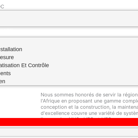
 ​
PREVENTIF–FABRICATION SUR MESURE
RVICE
stallation
Mesure
atisation Et Contrôle
RDS Engineering se distingue en tant qu'e
ents
réfrigération industrielle, offrant une ex
domaine.
ien
Nous sommes honorés de servir la région
l'Afrique en proposant une gamme complè
conception et la construction, la mainte
d'excellence couvre une variété de systèm
l'ammoniac NH3 , HFC et HFO.
Nos techniciens hautement qualifiés sont 