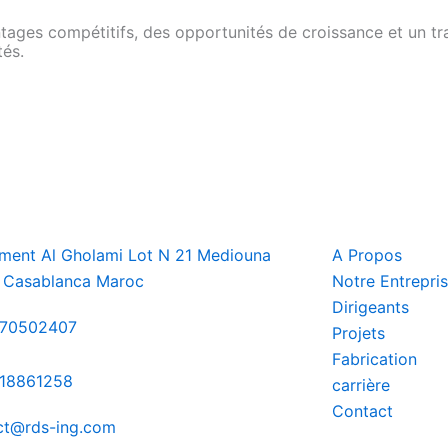
ages compétitifs, des opportunités de croissance et un trav
tés.
ement Al Gholami Lot N 21 Mediouna
A Propos
 Casablanca Maroc
Notre Entrepri
Dirigeants
670502407
Projets
Fabrication
18861258
carrière
Contact
ct@rds-ing.com