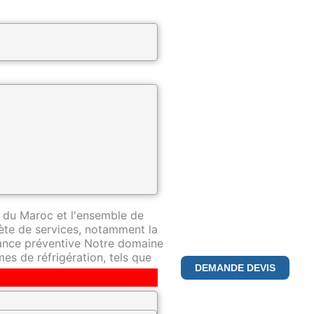
ntreprise spécialisée dans la
pertise de premier plan dans ce
 du Maroc et l'ensemble de
te de services, notamment la
nance préventive Notre domaine
es de réfrigération, tels que
DEMANDE DEVIS
déterminés à fournir le plus