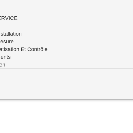
haut niveau de service de qualité de toute 
ERVICE
stallation
Mesure
atisation Et Contrôle
ments
ien