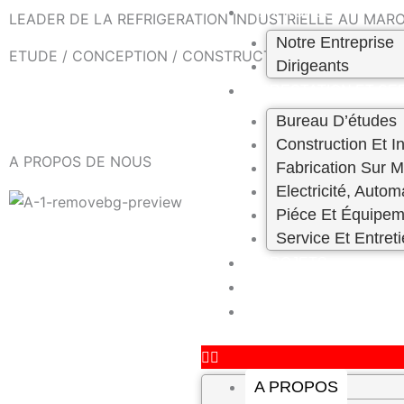
Skip
A PROPOS
LEADER DE LA REFRIGERATION INDUSTRIELLE AU MAROC
to
Notre Entreprise
ETUDE / CONCEPTION / CONSTRUCTION – ENTRETIEN 
content
Dirigeants
PRESTATION ET SE
Bureau D’études
Construction Et In
A PROPOS DE NOUS
Fabrication Sur 
Electricité, Autom
Piéce Et Équipem
Service Et Entret
PROJETS
CARRIÈRE
CONTACT
A PROPOS