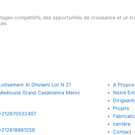
ages compétitifs, des opportunités de croissance et un trav
tés.
Lotisement Al Gholami Lot N 21
A Propos
Mediouna Grand Casablanca Maroc
Notre Ent
Dirigeant
Projets
+212670502407
Fabricati
carrière
+212618861258
Contact