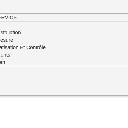
haut niveau de service de qualité de toute 
ERVICE
stallation
Mesure
atisation Et Contrôle
ments
ien