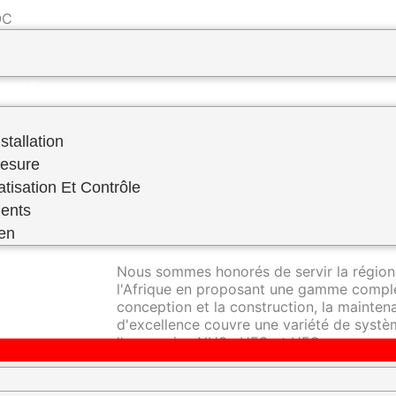
 ​
PREVENTIF–FABRICATION SUR MESURE
RVICE
stallation
Mesure
atisation Et Contrôle
RDS Engineering se distingue en tant qu'e
ents
réfrigération industrielle, offrant une ex
domaine.
ien
Nous sommes honorés de servir la région
l'Afrique en proposant une gamme complè
conception et la construction, la mainte
d'excellence couvre une variété de systèm
l'ammoniac NH3 , HFC et HFO.
Nos techniciens hautement qualifiés sont 