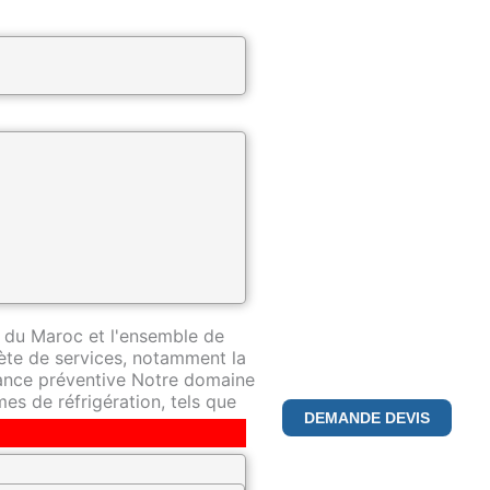
ntreprise spécialisée dans la
pertise de premier plan dans ce
 du Maroc et l'ensemble de
te de services, notamment la
nance préventive Notre domaine
es de réfrigération, tels que
DEMANDE DEVIS
déterminés à fournir le plus