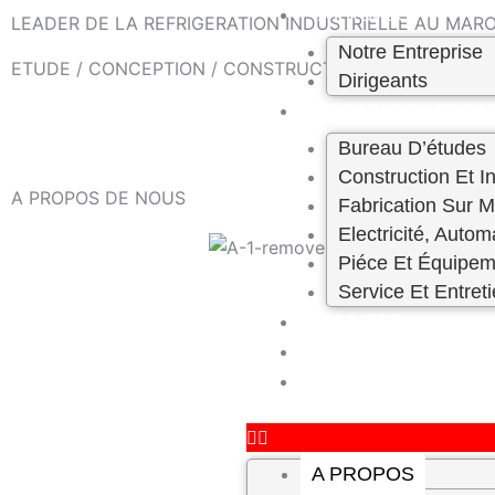
Skip
A PROPOS
LEADER DE LA REFRIGERATION INDUSTRIELLE AU MAROC
to
Notre Entreprise
ETUDE / CONCEPTION / CONSTRUCTION – ENTRETIEN 
content
Dirigeants
PRESTATION ET SE
Bureau D’études
Construction Et In
A PROPOS DE NOUS
Fabrication Sur 
Electricité, Autom
Piéce Et Équipem
Service Et Entret
PROJETS
CARRIÈRE
CONTACT
A PROPOS