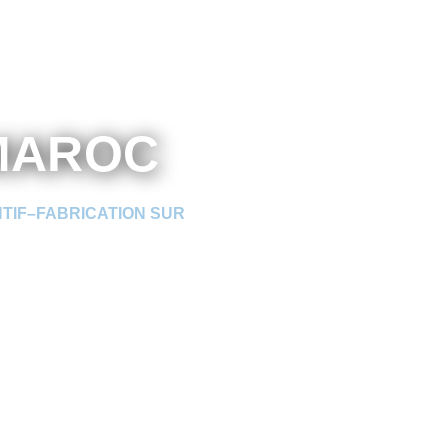
AROC ​
NTIF–FABRICATION SUR